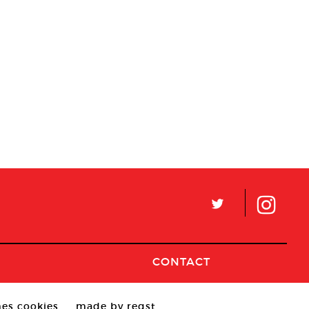
L
CONTACT
es cookies
made by reqst