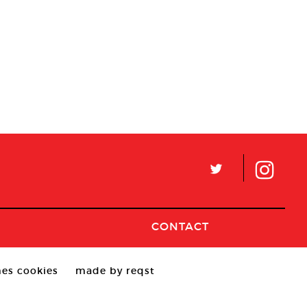
L
CONTACT
es cookies
made by reqst