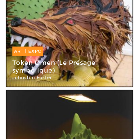
ART
|
EXPO
18 Sep -
05 Déc 2010
Token Omen (Le Présage
symbolique)
Johnston Foster
Centre d’art Bastille