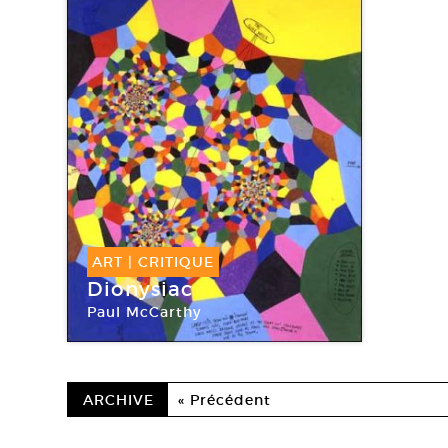
ART
|
CRITIQUE
Dionysiac
Paul McCarthy
Centre Pompidou Paris
ARCHIVE
« Précédent