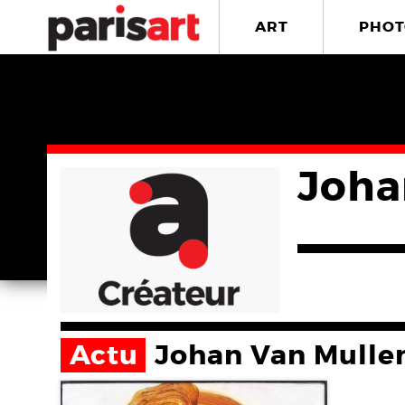
ART
PHOT
Joha
Actu
Johan Van Mull