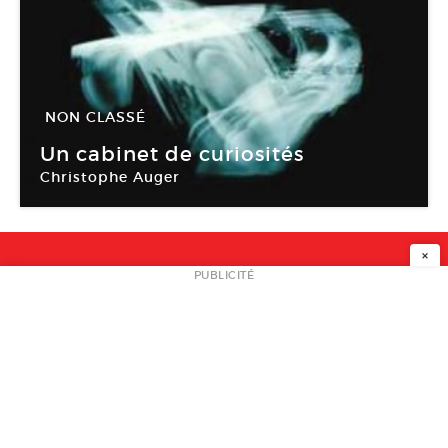
NON CLASSÉ
04 Déc -
03 Jan 2010
Un cabinet de curiosités
Christophe Auger
Lux – Scène nationale de Valence
×
NEWSLETTER
PUBLICITÉ
L