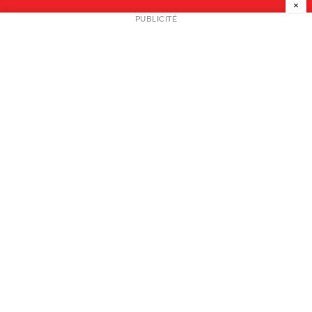
×
NEWSLETTER
PUBLICITÉ
L
A PROPOS
PLAN MEDIA
PARTENAIRES
CONTACT
© 2026 copyright