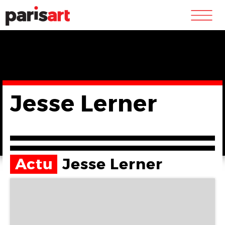
m
Jesse Lerner
Actu
Jesse Lerner