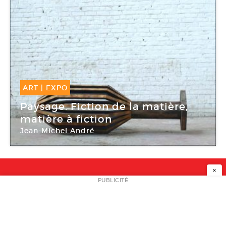
ART
|
EXPO
09 Juin -
25 Juin 2017
Paysage. Fiction de la matière,
matière à fiction
Jean-Michel André
Plateforme
×
NEWSLETTER
PUBLICITÉ