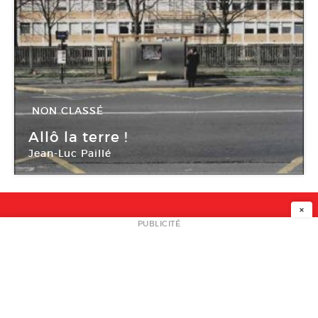
NON CLASSÉ
23 Jan -
27 Fév 2010
Allô la terre !
Jean-Luc Paillé
Bibliothèque Cyrano de Bergerac
×
NEWSLETTER
PUBLICITÉ