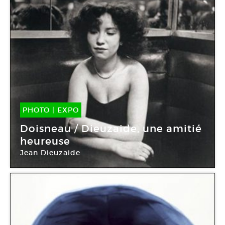
PHOTO
|
EXPO
11 Sep -
02 Nov 2014
Doisneau / Dieuzaide, une amitié
heureuse
Jean Dieuzaide
Galerie Le Château d’eau