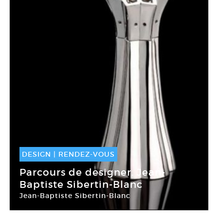
DESIGN
|
RENDEZ-VOUS
14 Jan -
14 Jan 2014
Parcours de designer. Jean-
Baptiste Sibertin-Blanc
Jean-Baptiste Sibertin-Blanc
Le lieu du Design