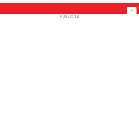
×
NEWSLETTER
PUBLICITÉ
L
A PROPOS
PLAN MEDIA
PARTENAIRES
CONTACT
© 2026 copyright