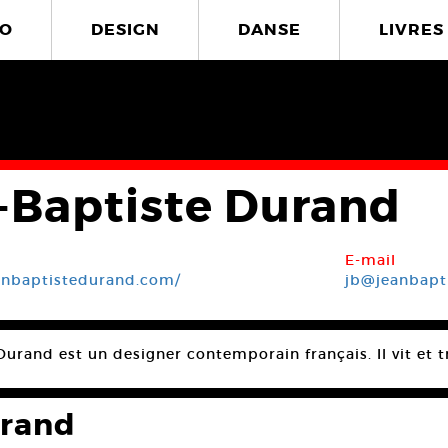
O
DESIGN
DANSE
LIVRES
-Baptiste Durand
E-mail
anbaptistedurand.com/
jb@jeanbapt
urand est un designer contemporain français. Il vit et tra
urand