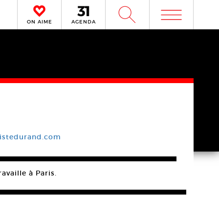
m
W
ON AIME
AGENDA
istedurand.com
vaille à Paris.