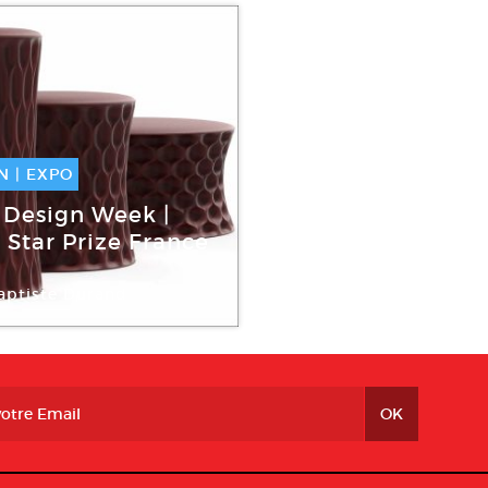
N
|
EXPO
ep -
09 Sep
 Design Week |
8
 Star Prize France
aptiste Durand
 Control