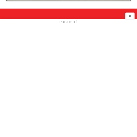
×
NEWSLETTER
PUBLICITÉ
L
A PROPOS
PLAN MEDIA
PARTENAIRES
CONTACT