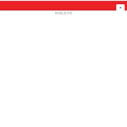
×
NEWSLETTER
PUBLICITÉ
L
A PROPOS
PLAN MEDIA
PARTENAIRES
CONTACT
© 2026 copyright