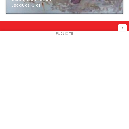
Jacques Gies
Galerie Charlot
×
NEWSLETTER
PUBLICITÉ
L
A PROPOS
PLAN MEDIA
PARTENAIRES
CONTACT