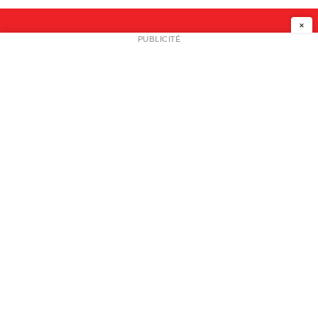
×
NEWSLETTER
PUBLICITÉ
L
A PROPOS
PLAN MEDIA
PARTENAIRES
CONTACT
© 2026 copyright