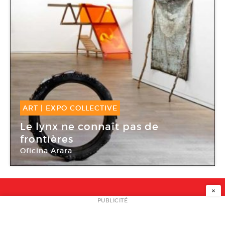
ART
|
EXPO COLLECTIVE
24 Mar -
09 Mai 2015
Le lynx ne connaît pas de
frontières
Oficina Arara
Fondation d’entreprise Ricard
×
NEWSLETTER
PUBLICITÉ