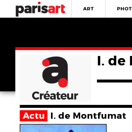
ART
PHOT
I. d
Actu
I. de Montfumat