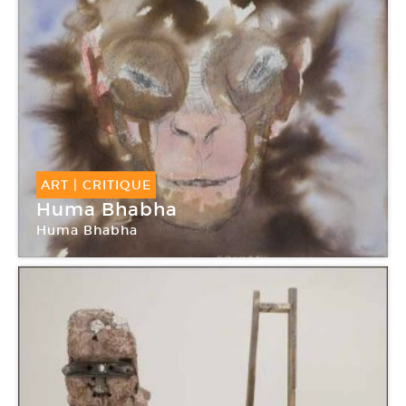
ART
|
CRITIQUE
Huma Bhabha
Huma Bhabha
Galerie Nathalie Obadia (Saint-Merri)