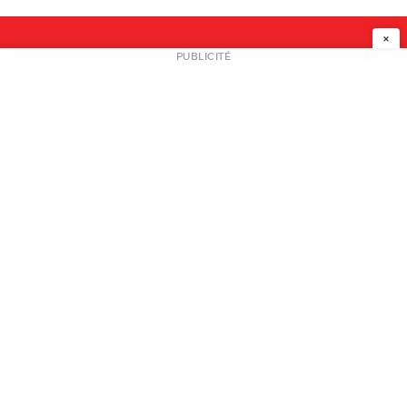
×
NEWSLETTER
PUBLICITÉ
L
A PROPOS
PLAN MEDIA
PARTENAIRES
CONTACT
© 2026 copyright