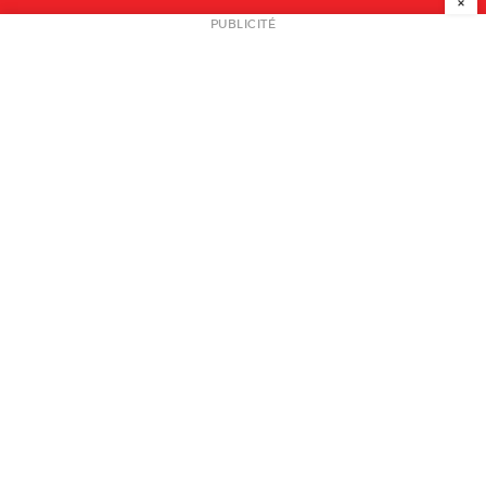
×
NEWSLETTER
PUBLICITÉ
L
A PROPOS
PLAN MEDIA
PARTENAIRES
CONTACT
© 2026 copyright
Mentions légales / CGV
Contact