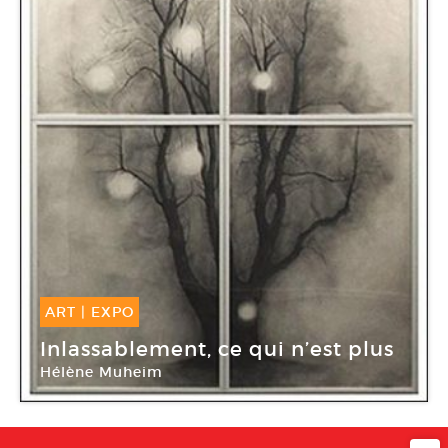
ART
|
EXPO
20 Juin -
20 Juil 2013
Inlassablement, ce qui n’est plus
Hélène Muheim
Galerie Maïa Muller