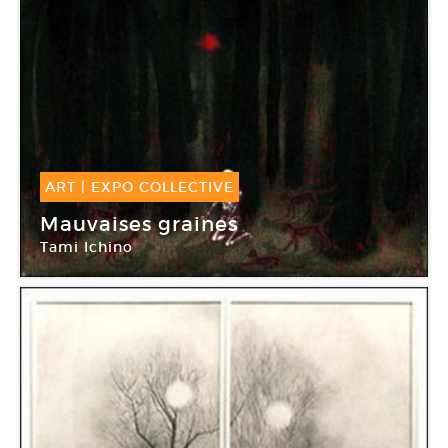
ART
|
EXPO COLLECTIVE
05 Juil -
30 Juil 2014
Mauvaises graines
Tami Ichino
Topographie de l’art