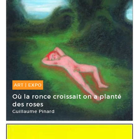
ART
|
EXPO
17 Nov -
03 Fév 2018
Où la ronce croissait on a planté
des roses
Guillaume Pinard
Les arts au mur – Artothèque de Pessac