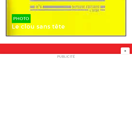
PHOTO
Le clou sans tête
×
NEWSLETTER
PUBLICITÉ
L
A PROPOS
PLAN MEDIA