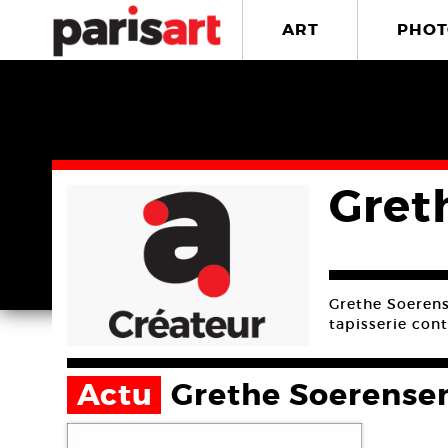
ART
PHOT
Gret
Grethe Soerens
tapisserie con
Actu
Grethe Soerense