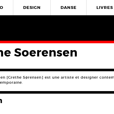
O
DESIGN
DANSE
LIVRES
he Soerensen
en [Grethe Sørensen] est une artiste et designer contem
temporaine.
n