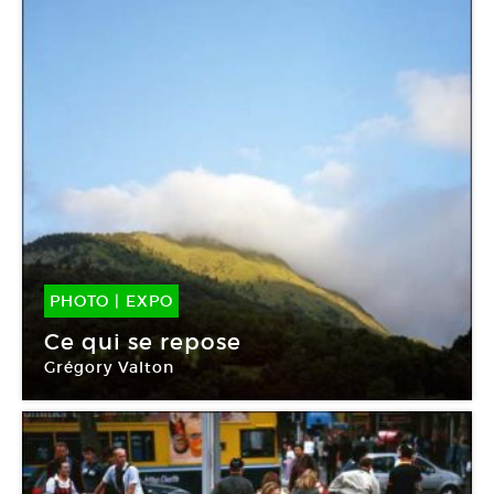
PHOTO
|
EXPO
13 Mai -
25 Juin 2016
Ce qui se repose
Grégory Valton
Galerie Confluence