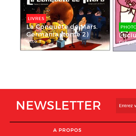
LIVRES
La Conquête de Mars.
PHOT
Germania (tome 2)
Luciu
Otto T.
Grégor
NEWSLETTER
A PROPOS