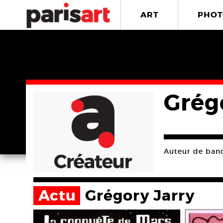
ART
PHOT
Grég
Auteur de ban
Actu
Grégory Jarry