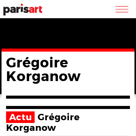
m
Grégoire
Korganow
Actu
Grégoire
Korganow