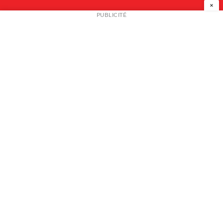
×
NEWSLETTER
PUBLICITÉ
L
A PROPOS
PLAN MEDIA
PARTENAIRES
CONTACT
© 2026 copyright