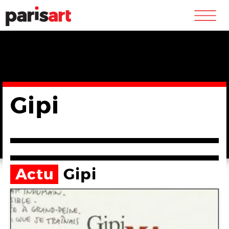
m
Gipi
Actu
Gipi