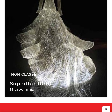
NON CLASSÉ
06 Déc -
08 Déc 2008
Superflux 10/10
Microclimax
Galerie Roger Tator
×