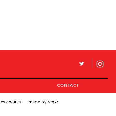
L
CONTACT
es cookies
made by reqst