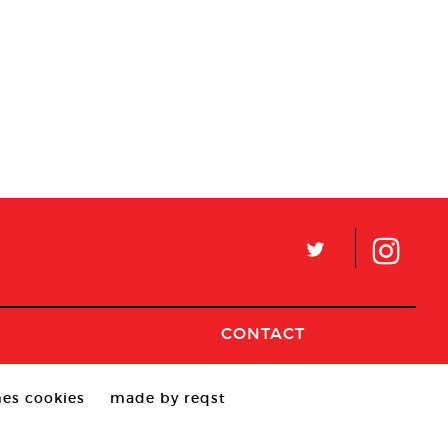
L
CONTACT
es cookies
made by reqst