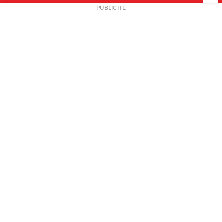
NEWSLETTER
PUBLICITÉ
L
A PROPOS
PLAN MEDIA
PARTENAIRES
CONTACT
© 2026 copyright
Mentions légales / CGV
Contact