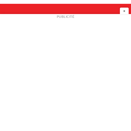
×
NEWSLETTER
PUBLICITÉ
L
A PROPOS
PLAN MEDIA
PARTENAIRES
CONTACT
© 2026 copyright