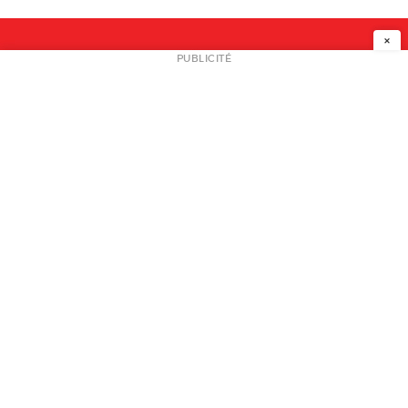
×
NEWSLETTER
PUBLICITÉ
L
A PROPOS
PLAN MEDIA
PARTENAIRES
CONTACT