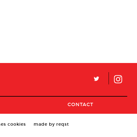
L
CONTACT
es cookies
made by reqst