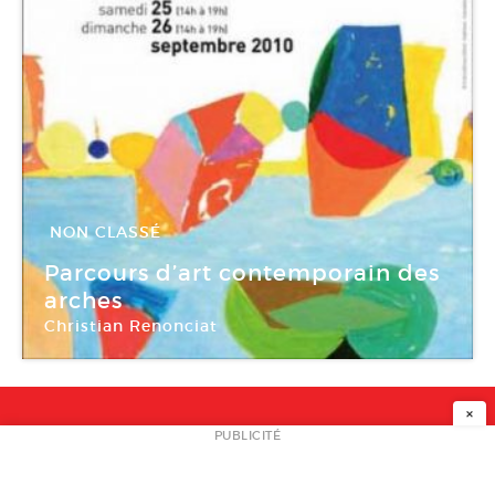
NON CLASSÉ
24 Sep -
26 Sep 2010
Parcours d’art contemporain des
arches
Christian Renonciat
Les Arches
×
NEWSLETTER
PUBLICITÉ