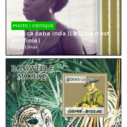
PHOTO
|
CRITIQUE
Luta ca caba inda (La lutte n’est
pas finie)
Filipa César
Jeu de Paume