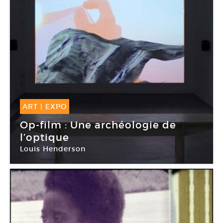
ART
|
EXPO
29 Mar -
28 Avr 2018
Op-film : Une archéologie de
l’optique
Louis Henderson
Espace Khiasma