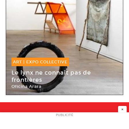
ART
|
EXPO COLLECTIVE
24 Mar -
09 Mai 2015
Le lynx ne connaît pas de
frontières
Oficina Arara
Fondation d’entreprise Ricard
×
NEWSLETTER
PUBLICITÉ