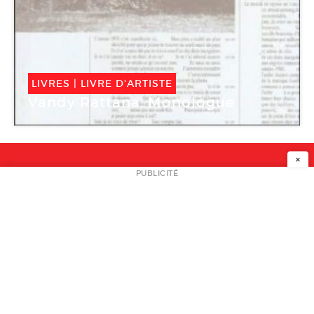
LIVRES
|
LIVRE D'ARTISTE
Vandy Rattana. Monologue
×
NEWSLETTER
PUBLICITÉ
L