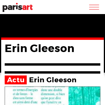
m
Erin Gleeson
Actu
Erin Gleeson