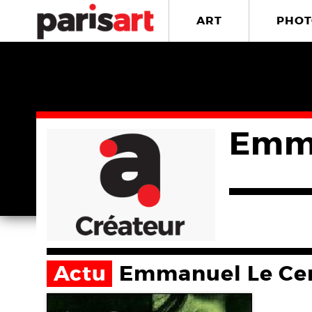
ART
PHOT
Emma
Actu
Emmanuel Le Ce