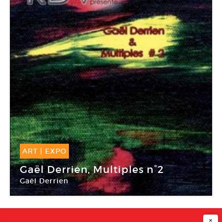
ART
|
EXPO
21 Nov -
23 Déc 2009
Gaël Derrien, Multiples n°2
Gaël Derrien
Galerie RDV
×