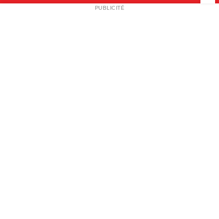
NEWSLETTER
PUBLICITÉ
L
A PROPOS
PLAN MEDIA
PARTENAIRES
CONTACT
© 2026 copyright
Mentions légales / CGV
Contact