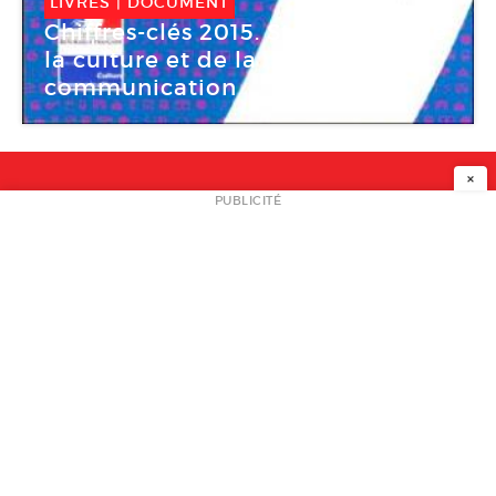
LIVRES
|
DOCUMENT
Chiffres-clés 2015. Statistiques de
la culture et de la
communication
×
NEWSLETTER
PUBLICITÉ
L
A PROPOS
PLAN MEDIA