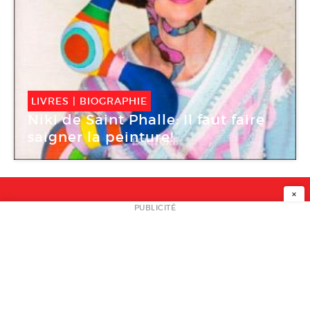
LIVRES
|
BIOGRAPHIE
Niki de Saint Phalle: Il faut faire
saigner la peinture!
×
NEWSLETTER
PUBLICITÉ
L