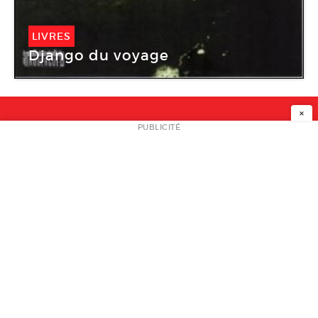
LIVRES
Django du voyage
×
NEWSLETTER
PUBLICITÉ
L
A PROPOS
PLAN MEDIA