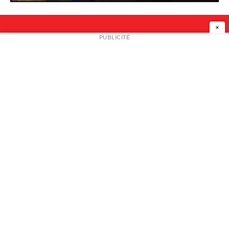
×
NEWSLETTER
PUBLICITÉ
L
A PROPOS
PLAN MEDIA
PARTENAIRES
CONTACT