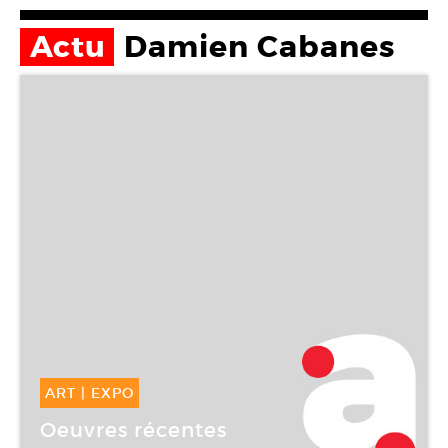
Actu
Damien Cabanes
ART
|
EXPO
12 Sep -
30 Oct 2006
Oeuvres récentes