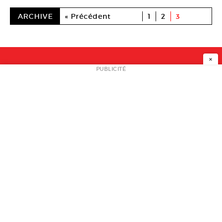
ARCHIVE
« Précédent
1
2
3
×
NEWSLETTER
PUBLICITÉ
L
A PROPOS
PLAN MEDIA
PARTENAIRES