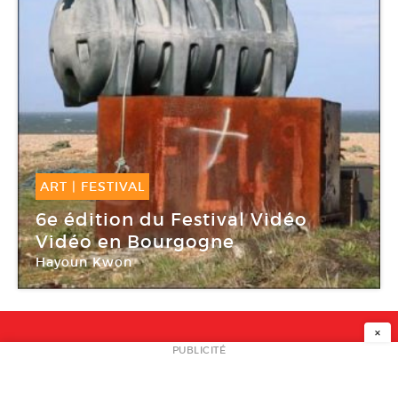
ART
|
FESTIVAL
11 Juil -
12 Juil 2015
6e édition du Festival Vidéo
Vidéo en Bourgogne
Hayoun Kwon
Le Lieu Dit
×
NEWSLETTER
PUBLICITÉ