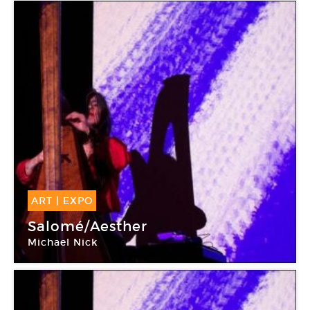
ART
|
EXPO
27 Nov -
27 Nov 2014
Salomé/Aesther
Michael Nick
Le Générateur