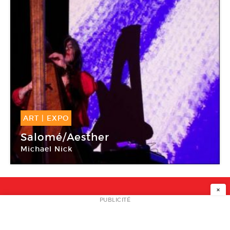
ART
|
EXPO
27 Nov -
27 Nov 2014
Salomé/Aesther
Michael Nick
Le Générateur
×
NEWSLETTER
PUBLICITÉ