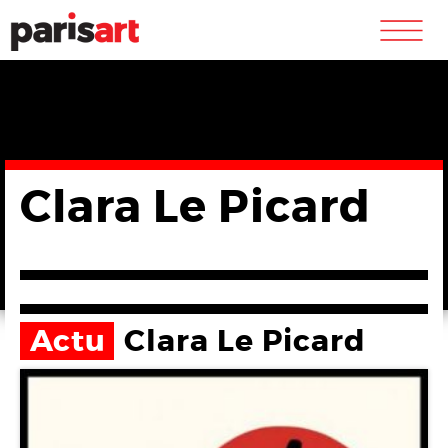
m
Clara Le Picard
Actu
Clara Le Picard