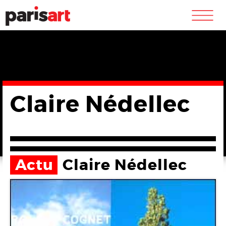
m
Claire Nédellec
Actu
Claire Nédellec